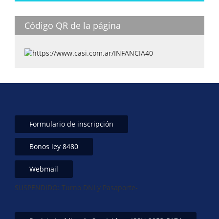
A
dI
b
p
n
o
Código QR de la página
p
o
k
Formulario de inscripción
Bonos ley 8480
Webmail
SUSPENDIDO: Turno DNI y Pasaporte-