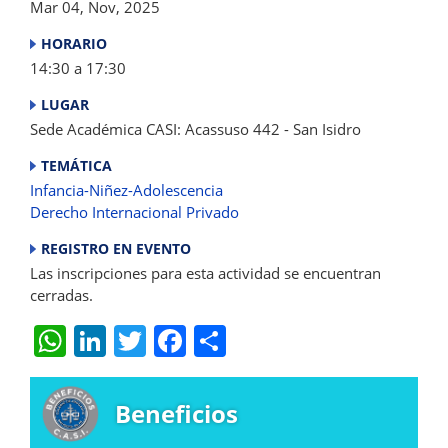
Mar 04, Nov, 2025
HORARIO
14:30 a 17:30
LUGAR
Sede Académica CASI: Acassuso 442 - San Isidro
TEMÁTICA
Infancia-Niñez-Adolescencia
Derecho Internacional Privado
REGISTRO EN EVENTO
Las inscripciones para esta actividad se encuentran
cerradas.
W
Li
T
F
S
h
n
w
a
h
at
k
itt
c
ar
Beneficios
s
e
er
e
e