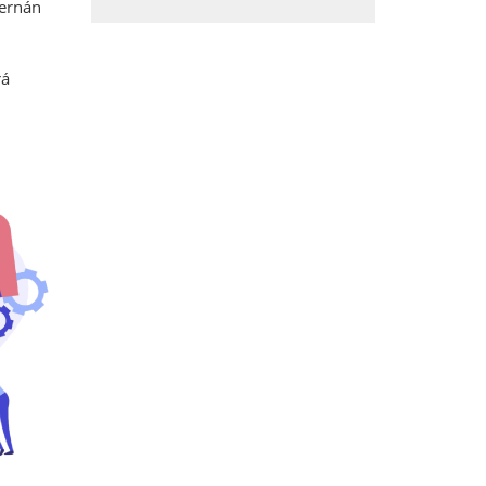
Hernán
rá