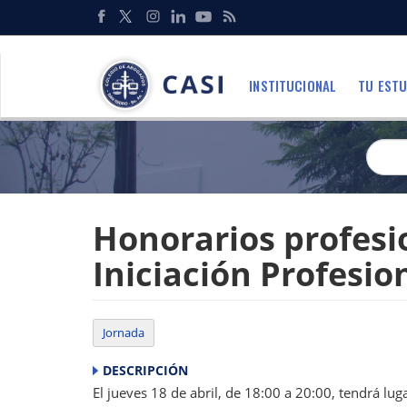
Pasar
al
Redes
contenido
Sociales
principal
INSTITUCIONAL
TU ESTU
Menu
Honorarios profesi
Iniciación Profesio
Jornada
DESCRIPCIÓN
El jueves 18 de abril, de 18:00 a 20:00, tendrá lug