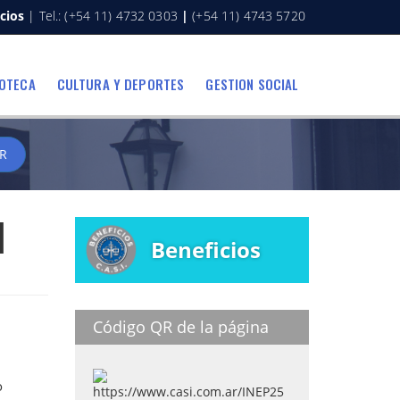
cios
| Tel.: (+54 11) 4732 0303
|
(+54 11) 4743 5720
IOTECA
CULTURA Y DEPORTES
GESTION SOCIAL
R
|
Beneficios
Código QR de la página
o