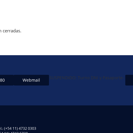
n cerradas.
SUSPENDIDO: Turno DNI y Pasaporte-
480
Webmail
l.: (+54 11) 4732 0303