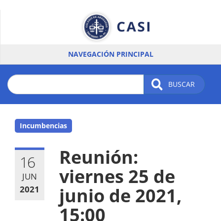
Pasar
al
contenido
principal
NAVEGACIÓN PRINCIPAL
BUSCAR
Incumbencias
Reunión:
16
viernes 25 de
JUN
2021
junio de 2021,
15:00