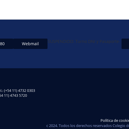
SUSPENDIDO: Turno DNI y Pasaporte-
480
Webmail
l.: (+54 11) 4732 0303
(+54 11) 4743 5720
Política de cooki
c 2024. Todos los derechos reservados Colegio d