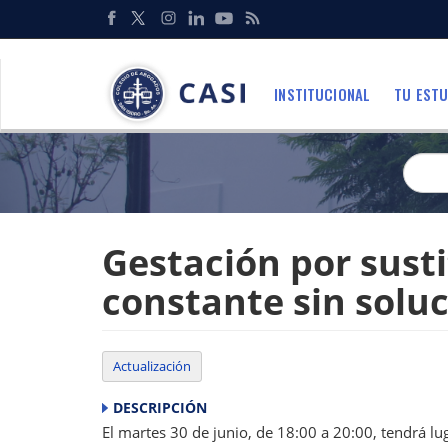
Pasar
al
Redes
contenido
Sociales
principal
INSTITUCIONAL
TU ESTU
Menu
Gestación por sust
constante sin solu
Actualización
DESCRIPCIÓN
El martes 30 de junio, de 18:00 a 20:00, tendrá lu