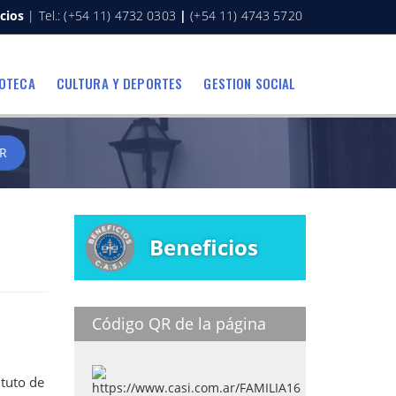
cios
| Tel.: (+54 11) 4732 0303
|
(+54 11) 4743 5720
IOTECA
CULTURA Y DEPORTES
GESTION SOCIAL
R
Beneficios
Código QR de la página
ituto de