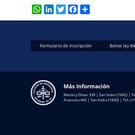
W
Li
T
F
S
h
n
w
a
h
at
k
itt
c
ar
s
e
er
e
e
A
dI
b
Formulario de inscripción
Bonos ley 8
p
n
o
p
o
k
Más Información
Martin y Omar 339 | San Isidro (1642) | Te
Acassuso 442 | San Isidro (1642) | Tel.: 