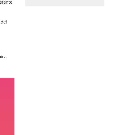
stante
 del
nica