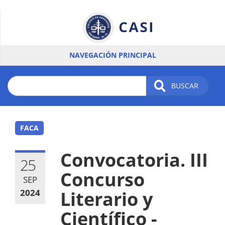
Pasar
al
contenido
principal
NAVEGACIÓN PRINCIPAL
BUSCAR
FACA
Convocatoria. III
25
Concurso
SEP
2024
Literario y
Científico -