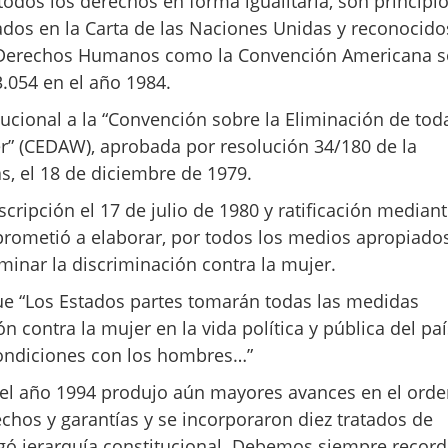
 todos los derechos en forma igualitaria, son principi
ados en la Carta de las Naciones Unidas y reconocido
re Derechos Humanos como la Convención Americana 
054 en el año 1984.
itucional a la “Convención sobre la Eliminación de tod
r” (CEDAW), aprobada por resolución 34/180 de la
, el 18 de diciembre de 1979.
scripción el 17 de julio de 1980 y ratificación median
prometió a elaborar, por todos los medios apropiados
minar la discriminación contra la mujer.
 que “Los Estados partes tomarán todas las medidas
n contra la mujer en la vida política y pública del paí
 condiciones con los hombres…”
del año 1994 produjo aún mayores avances en el ord
chos y garantías y se incorporaron diez tratados de
gó jerarquía constitucional. Debemos siempre record