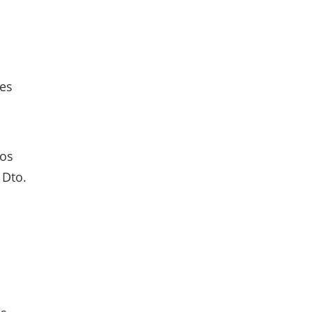
nes
mos
 Dto.