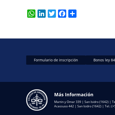
W
Li
T
F
S
h
n
w
a
h
at
k
itt
c
ar
s
e
er
e
e
A
dI
b
p
n
o
p
o
Formulario de inscripción
Bonos ley 8
k
Más Información
Martin y Omar 339 | San Isidro (1642) | Te
Acassuso 442 | San Isidro (1642) | Tel.: 