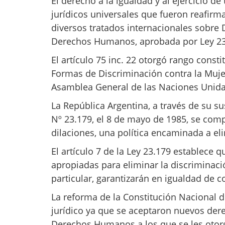
El derecho a la igualdad y al ejercicio de
jurídicos universales que fueron reafirm
diversos tratados internacionales sob
Derechos Humanos, aprobada por Ley 23.
El artículo 75 inc. 22 otorgó rango const
Formas de Discriminación contra la Muje
Asamblea General de las Naciones Unidas
La República Argentina, a través de su su
Nº 23.179, el 8 de mayo de 1985, se com
dilaciones, una política encaminada a eli
El artículo 7 de la Ley 23.179 establece
apropiadas para eliminar la discriminació
particular, garantizarán en igualdad de
La reforma de la Constitución Nacional 
jurídico ya que se aceptaron nuevos dere
Derechos Humanos a los que se les otor