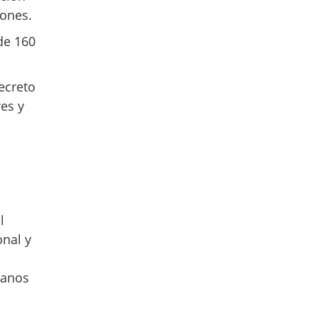
rones.
de 160
ecreto
es y
l
nal y
manos