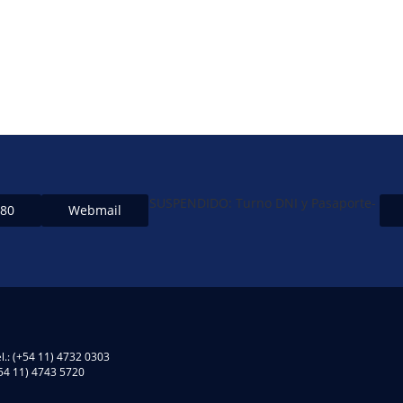
SUSPENDIDO: Turno DNI y Pasaporte-
480
Webmail
l.: (+54 11) 4732 0303
(+54 11) 4743 5720