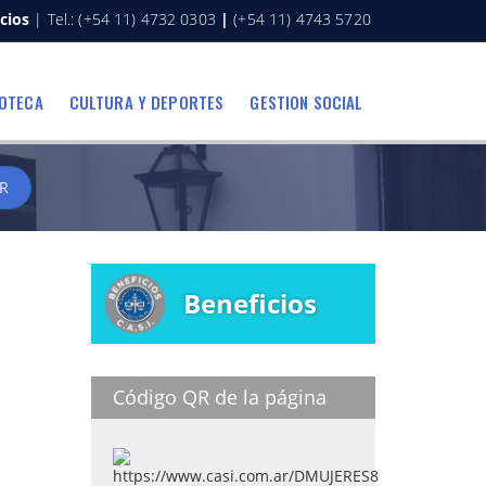
cios
| Tel.: (+54 11) 4732 0303
|
(+54 11) 4743 5720
IOTECA
CULTURA Y DEPORTES
GESTION SOCIAL
R
Beneficios
Código QR de la página