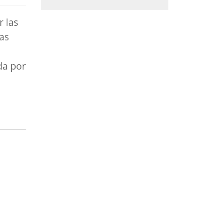
r las
ias
da por