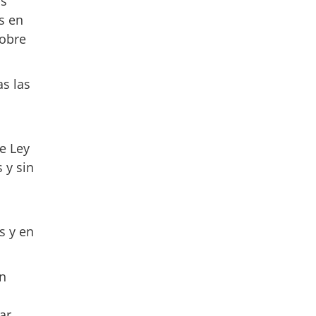
os
s en
sobre
as las
te Ley
 y sin
s y en
en
ar