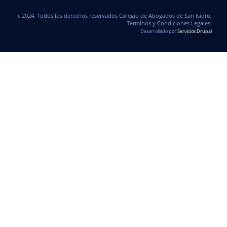
c 2024. Todos los derechos reservados Colegio de Abogados de San Isidro,
Terminos y Condiciones Legales.
Desarrollado por
Servicios Drupal