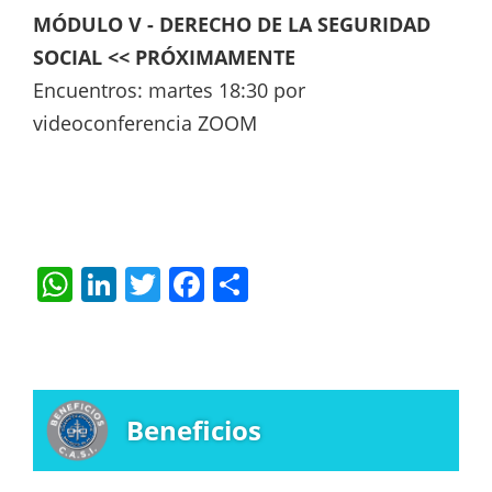
MÓDULO V - DERECHO DE LA SEGURIDAD
SOCIAL << PRÓXIMAMENTE
Encuentros: martes 18:30 por
videoconferencia ZOOM
W
Li
T
F
S
h
n
w
a
h
at
k
itt
c
ar
s
e
er
e
e
A
dI
b
Beneficios
p
n
o
p
o