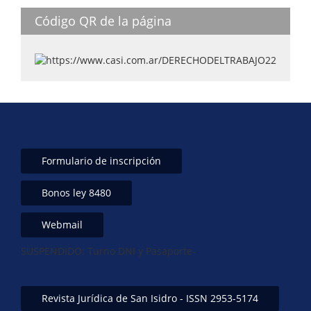
k
Código QR de la página
Formulario de inscripción
Bonos ley 8480
Webmail
SUSPENDIDO: Turno DNI y Pasaporte-
Revista Jurídica de San Isidro - ISSN 2953-5174