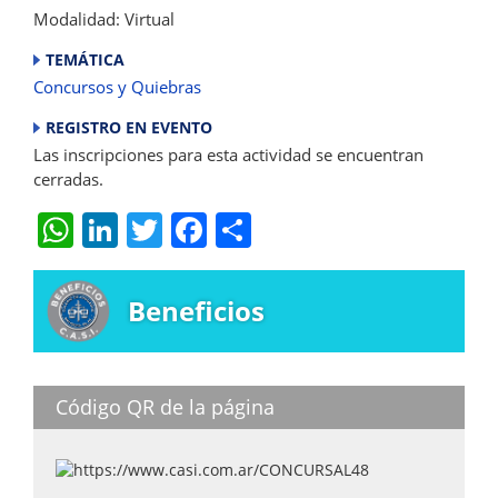
Modalidad: Virtual
TEMÁTICA
Concursos y Quiebras
REGISTRO EN EVENTO
Las inscripciones para esta actividad se encuentran
cerradas.
W
Li
T
F
S
h
n
w
a
h
at
k
itt
c
ar
Beneficios
s
e
er
e
e
A
dI
b
p
n
o
Código QR de la página
p
o
k