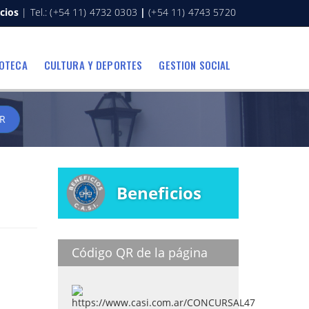
cios
| Tel.: (+54 11) 4732 0303
|
(+54 11) 4743 5720
IOTECA
CULTURA Y DEPORTES
GESTION SOCIAL
R
Beneficios
Código QR de la página