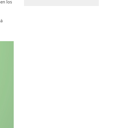
 en los
rá