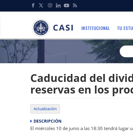
Pasar
al
Redes
contenido
Sociales
principal
INSTITUCIONAL
TU ESTU
Menu
Caducidad del divi
reservas en los pro
Actualización
DESCRIPCIÓN
El miércoles 10 de junio a las 18:30 tendrá lugar u