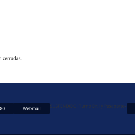
n cerradas.
SUSPENDIDO: Turno DNI y Pasaporte-
480
Webmail