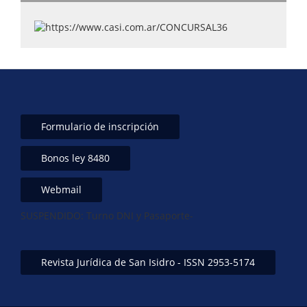
p
o
k
Formulario de inscripción
Bonos ley 8480
Webmail
SUSPENDIDO: Turno DNI y Pasaporte-
Revista Jurídica de San Isidro - ISSN 2953-5174