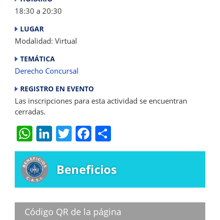
18:30 a 20:30
LUGAR
Modalidad: Virtual
TEMÁTICA
Derecho Concursal
REGISTRO EN EVENTO
Las inscripciones para esta actividad se encuentran
cerradas.
W
Li
T
F
S
h
n
w
a
h
at
k
itt
c
ar
Beneficios
s
e
er
e
e
A
dI
b
p
n
o
Código QR de la página