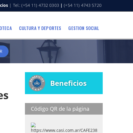
cios
| Tel.: (+54 11) 4732 0303
|
(+54 11) 4743 5720
IOTECA
CULTURA Y DEPORTES
GESTION SOCIAL
R
Beneficios
es
Código QR de la página