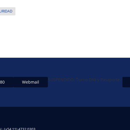
GURIDAD
SUSPENDIDO: Turno DNI y Pasaporte-
480
Webmail
l.: (+54 11) 4732 0303