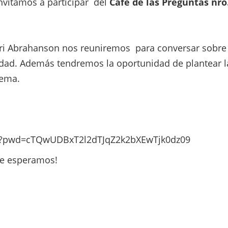
 invitamos a participar del
Café de las Preguntas nro
ri Abrahanson nos reuniremos para conversar sobre 
ridad. Además tendremos la oportunidad de plantear l
tema.
14?pwd=cTQwUDBxT2l2dTJqZ2k2bXEwTjk0dz09
Te esperamos!