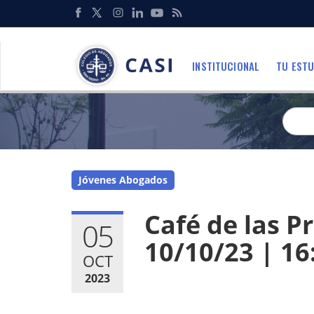
Pasar
al
Redes
contenido
Sociales
principal
INSTITUCIONAL
TU ESTU
Menu
Jóvenes Abogados
Café de las P
05
10/10/23 | 16:
OCT
2023