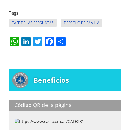
Tags
CAFÉ DE LAS PREGUNTAS
DERECHO DE FAMILIA
W
Li
T
F
S
h
n
w
a
h
at
k
itt
c
ar
s
e
er
e
e
A
dI
b
Beneficios
p
n
o
p
o
k
Código QR de la página