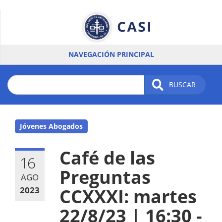
Pasar
al
contenido
principal
NAVEGACIÓN PRINCIPAL
BUSCAR
Jóvenes Abogados
Café de las
16
Preguntas
AGO
2023
CCXXXI: martes
22/8/23 | 16:30 -