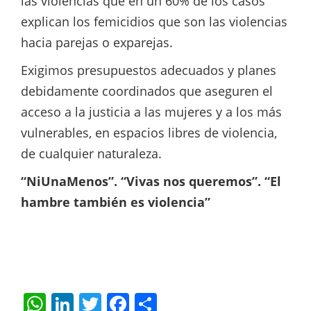
las violencias que en un 60% de los casos
explican los femicidios que son las violencias
hacia parejas o exparejas.
Exigimos presupuestos adecuados y planes
debidamente coordinados que aseguren el
acceso a la justicia a las mujeres y a los más
vulnerables, en espacios libres de violencia,
de cualquier naturaleza.
“NiUnaMenos”. “Vivas nos queremos”. “El
hambre también es violencia”
W
Li
T
F
S