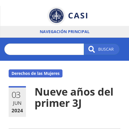
Pasar
al
contenido
principal
NAVEGACIÓN PRINCIPAL
BUSCAR
Derechos de las Mujeres
Nueve años del
03
primer 3J
JUN
2024