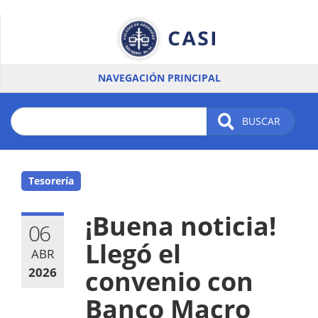
Pasar
al
contenido
principal
NAVEGACIÓN PRINCIPAL
BUSCAR
Tesorería
¡Buena noticia!
06
Llegó el
ABR
2026
convenio con
Banco Macro