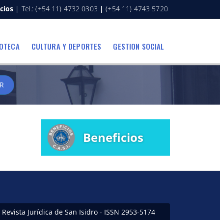
cios
| Tel.: (+54 11) 4732 0303
|
(+54 11) 4743 5720
IOTECA
CULTURA Y DEPORTES
GESTION SOCIAL
R
Beneficios
Revista Jurídica de San Isidro - ISSN 2953-5174