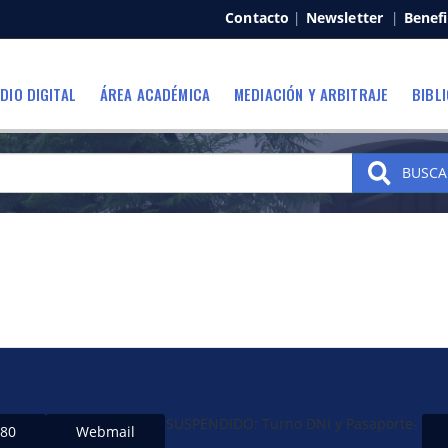
Contacto
|
Newsletter
|
Benefi
DIO DIGITAL
ÁREA ACADÉMICA
MEDIACIÓN Y ARBITRAJE
BIBL
BUSCA
SUSPENDIDO: Turno DNI y Pasaporte-
480
Webmail