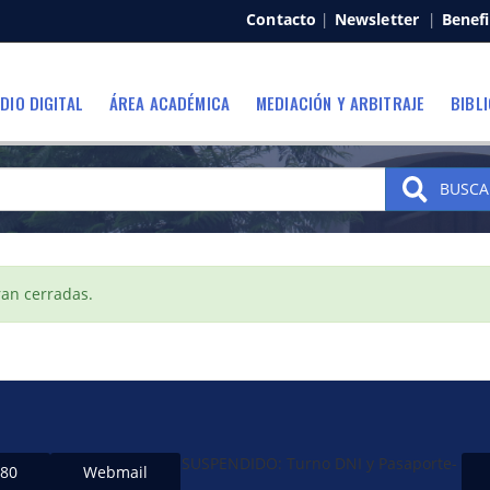
Contacto
|
Newsletter
|
Benefi
DIO DIGITAL
ÁREA ACADÉMICA
MEDIACIÓN Y ARBITRAJE
BIBL
BUSCA
ran cerradas.
SUSPENDIDO: Turno DNI y Pasaporte-
480
Webmail