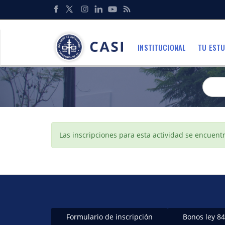
Pasar
al
Redes
contenido
Sociales
principal
INSTITUCIONAL
TU ESTU
Menu
Mensaje
Las inscripciones para esta actividad se encuent
de
estado
Formulario de inscripción
Bonos ley 8