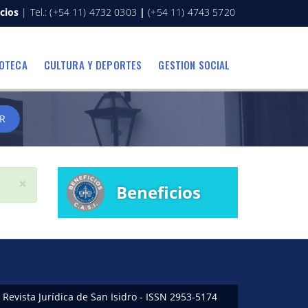
cios
| Tel.: (+54 11) 4732 0303
|
(+54 11) 4743 5720
IOTECA
CULTURA Y DEPORTES
GESTION SOCIAL
R
×
Beneficios
Revista Jurídica de San Isidro - ISSN 2953-5174